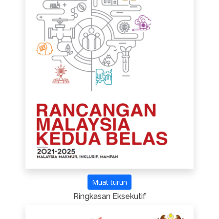
Muat turun
Ringkasan Eksekutif