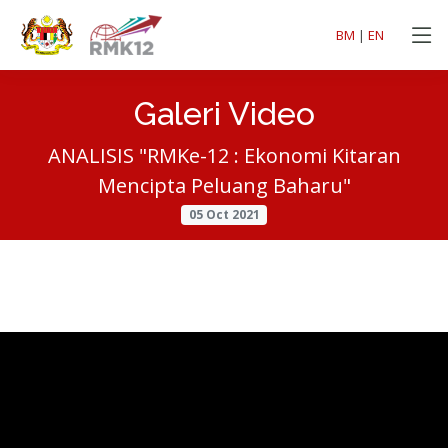
BM
|
EN
Galeri Video
ANALISIS "RMKe-12 : Ekonomi Kitaran
Mencipta Peluang Baharu"
05 Oct 2021