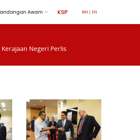
KSP
Pandangan Awam
BM
|
EN
Kerajaan Negeri Perlis