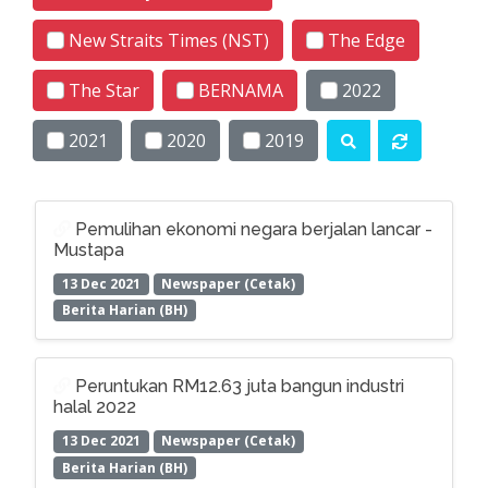
New Straits Times (NST)
The Edge
The Star
BERNAMA
2022
2021
2020
2019
Pemulihan ekonomi negara berjalan lancar -
Mustapa
13 Dec 2021
Newspaper (Cetak)
Berita Harian (BH)
Peruntukan RM12.63 juta bangun industri
halal 2022
13 Dec 2021
Newspaper (Cetak)
Berita Harian (BH)