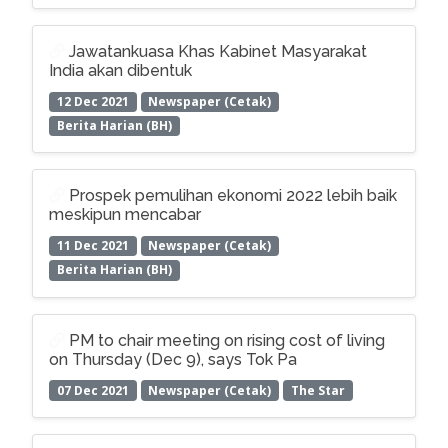
Jawatankuasa Khas Kabinet Masyarakat
India akan dibentuk
12 Dec 2021
Newspaper (Cetak)
Berita Harian (BH)
Prospek pemulihan ekonomi 2022 lebih baik
meskipun mencabar
11 Dec 2021
Newspaper (Cetak)
Berita Harian (BH)
PM to chair meeting on rising cost of living
on Thursday (Dec 9), says Tok Pa
07 Dec 2021
Newspaper (Cetak)
The Star