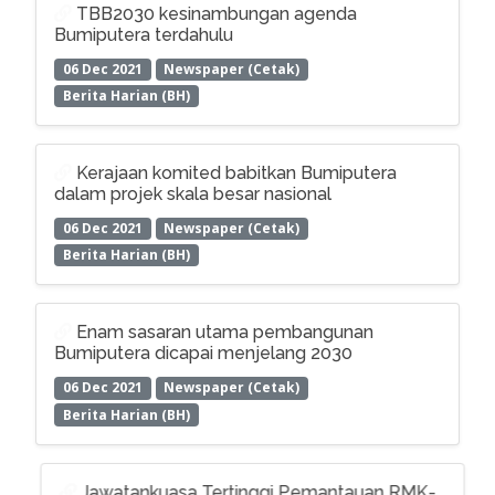
TBB2030 kesinambungan agenda
Bumiputera terdahulu
06 Dec 2021
Newspaper (Cetak)
Berita Harian (BH)
Kerajaan komited babitkan Bumiputera
dalam projek skala besar nasional
06 Dec 2021
Newspaper (Cetak)
Berita Harian (BH)
Enam sasaran utama pembangunan
Bumiputera dicapai menjelang 2030
06 Dec 2021
Newspaper (Cetak)
Berita Harian (BH)
Jawatankuasa Tertinggi Pemantauan RMK-