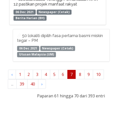
12 pastikan projek manfaat rakyat
06 Dec 2021
Newspaper (Cetak)
Berita Harian (BH)
50 lokaliti dipilih fasa pertama basmi miskin
tegar – PM
06 Dec 2021
Newspaper (Cetak)
Utusan Malaysia (UM)
‹
1
2
3
4
5
6
7
8
9
10
...
39
40
›
Paparan 61 hingga 70 dari 393 entri