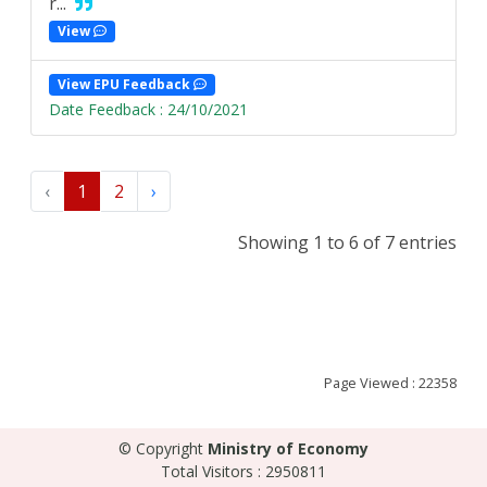
r...
View
View EPU Feedback
Date Feedback : 24/10/2021
‹
1
2
›
Showing 1 to 6 of 7 entries
Page Viewed : 22358
© Copyright
Ministry of Economy
Total Visitors : 2950811